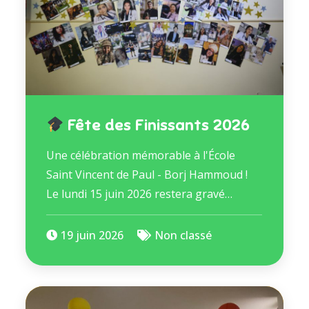
Fête des Finissants 2026
Une célébration mémorable à l'École
Saint Vincent de Paul - Borj Hammoud !
Le lundi 15 juin 2026 restera gravé…
19 juin 2026
Non classé