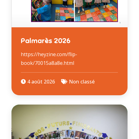
Palmarès 2026
https://heyzine.com/flip-
book/70015a8a8e.html
4 août 2026
Non classé