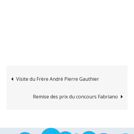
Navigation
Visite du Frère André Pierre Gauthier
de
Remise des prix du concours Fabriano
l’article