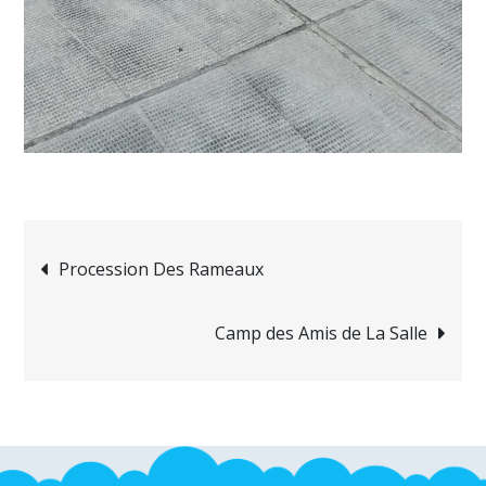
Navigation
Procession Des Rameaux
de
Camp des Amis de La Salle
l’article