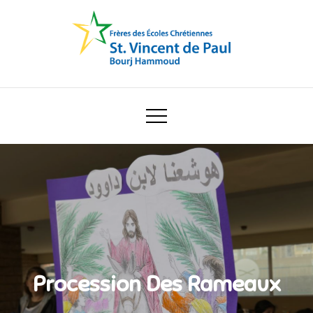
Skip
to
content
Ecole Saint Vincent de Paul
Procession Des Rameaux