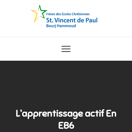
Skip
to
content
Ecole Saint Vincent de Paul
L’apprentissage actif En
EB6