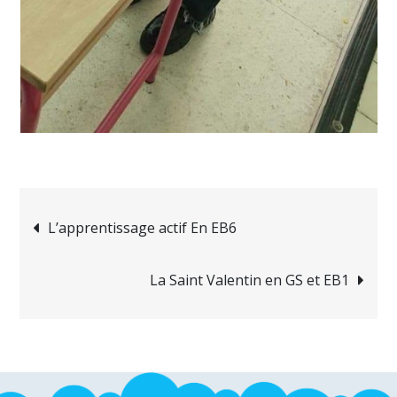
Navigation
L’apprentissage actif En EB6
de
La Saint Valentin en GS et EB1
l’article