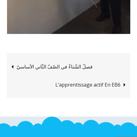
Navigation
فصلُ الشّتاءْ في الصّفّ الثّاني الأساسيّ
de
L’apprentissage actif En EB6
l’article