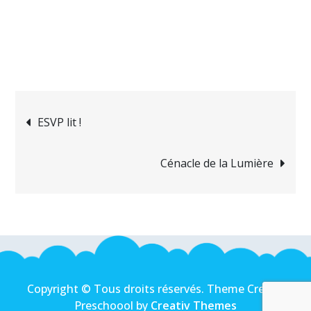
Navigation
ESVP lit !
de
Cénacle de la Lumière
l’article
Copyright © Tous droits réservés. Theme Creativ
Preschoool by
Creativ Themes