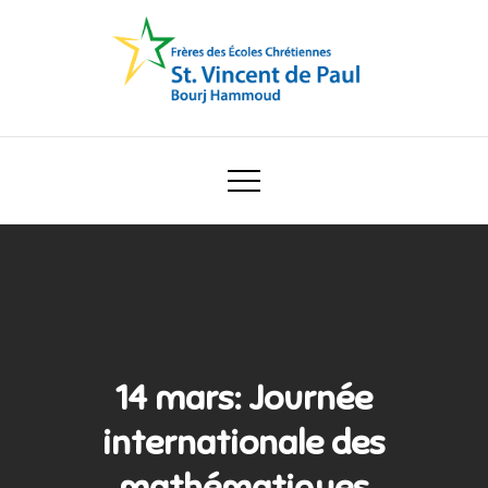
Skip
to
content
Ecole Saint Vincent de Paul
14 mars: Journée
internationale des
mathématiques