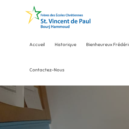
Skip
to
content
Ecole S
Accueil
Historique
Bienheureux Frédér
Contactez-Nous