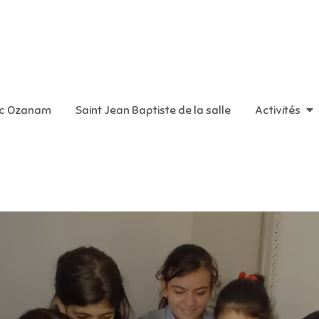
aint Vincent de Paul
ic Ozanam
Saint Jean Baptiste de la salle
Activités