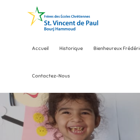
Skip
to
content
Ecole S
Accueil
Historique
Bienheureux Frédér
Contactez-Nous