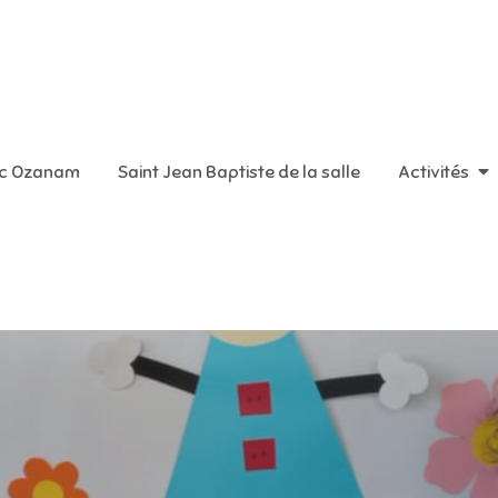
aint Vincent de Paul
ic Ozanam
Saint Jean Baptiste de la salle
Activités