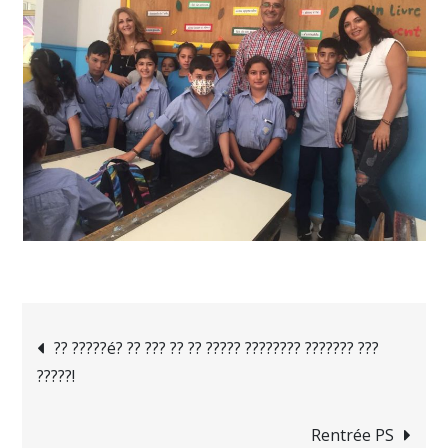
Navigation
?? ?????é? ?? ??? ?? ?? ????? ???????? ??????? ???
?????!
de
Rentrée PS