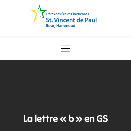
Skip
to
content
Ecole Saint Vincent de Paul
La lettre « b » en GS