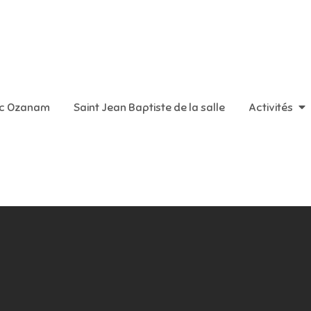
aint Vincent de Paul
ic Ozanam
Saint Jean Baptiste de la salle
Activités