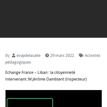
By
esvpdelasalle
29 mars 2022
Activités
pédagogiques
Echange France – Liban : la citoyenneté
Intervenant :M.Jérôme Damblant (Inspecteur)