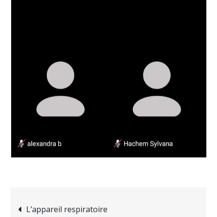
Navigation
L’appareil respiratoire