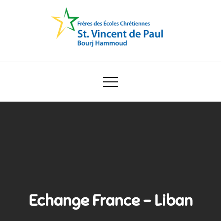
Skip
to
content
Ecole Saint Vincent de Paul
Echange France – Liban