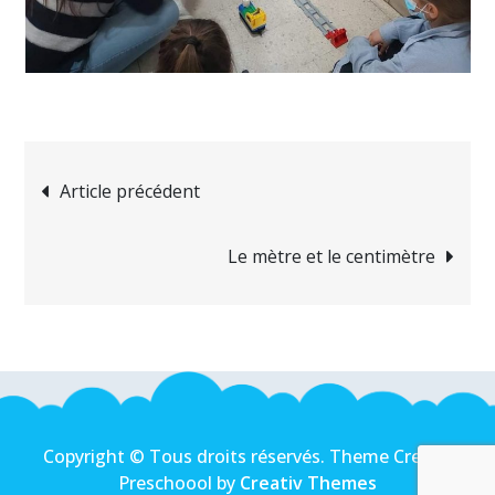
Navigation
Article précédent
de
Le mètre et le centimètre
l’article
Copyright © Tous droits réservés. Theme Creativ
Preschoool by
Creativ Themes