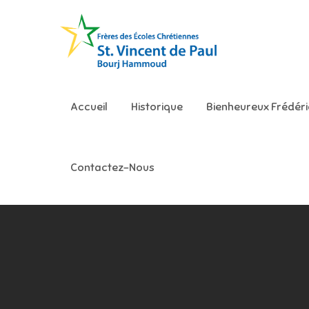
Skip
to
content
Ecole S
Accueil
Historique
Bienheureux Frédér
Contactez-Nous