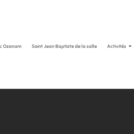
aint Vincent de Paul
ic Ozanam
Saint Jean Baptiste de la salle
Activités