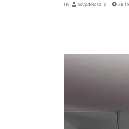
By
esvpdelasalle
28 fé