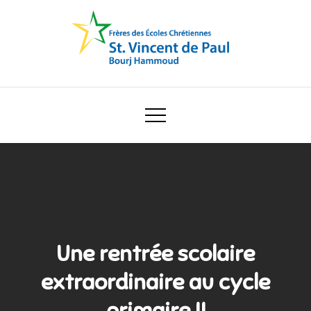
Skip
to
content
Ecole Saint Vincent de Paul
Une rentrée scolaire
extraordinaire au cycle
primaire II