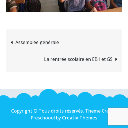
Navigation
Assemblée générale
de
La rentrée scolaire en EB1 et GS
l’article
Copyright © Tous droits réservés. Theme Creativ
Preschoool by
Creativ Themes