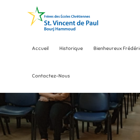
Skip
to
content
Ecole S
Accueil
Historique
Bienheureux Frédér
Contactez-Nous