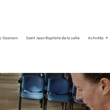
aint Vincent de Paul
ic Ozanam
Saint Jean Baptiste de la salle
Activités