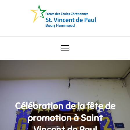
Skip
to
content
Ecole Saint Vincent de Paul
Célébration de la fête de
promotion à Saint
Vincent de Paul