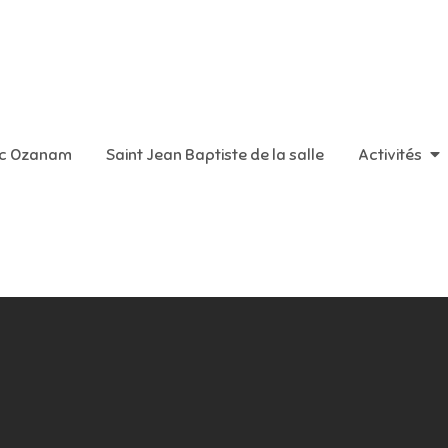
aint Vincent de Paul
ic Ozanam
Saint Jean Baptiste de la salle
Activités