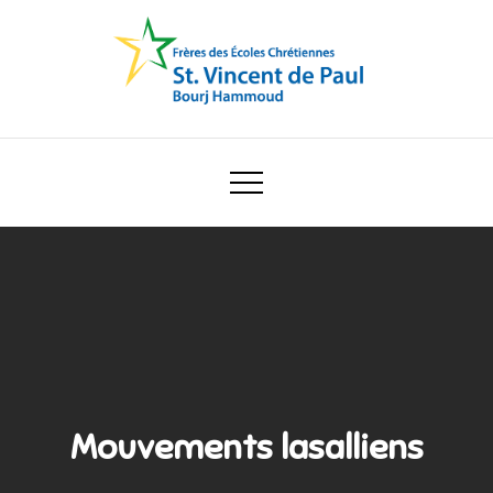
Skip
to
content
Ecole Saint Vincent de Paul
Mouvements lasalliens