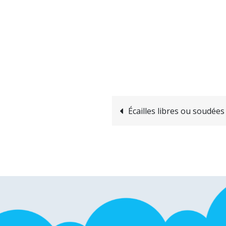
Navigation
Écailles libres ou soudées
de
l’article