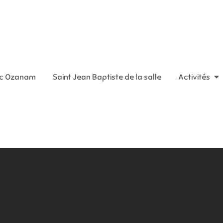
aint Vincent de Paul
ic Ozanam
Saint Jean Baptiste de la salle
Activités