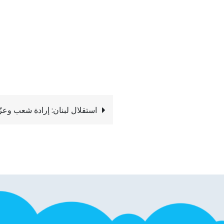
استقلال لبنان: إرادة شعب وعز