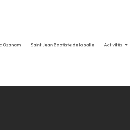
aint Vincent de Paul
ic Ozanam
Saint Jean Baptiste de la salle
Activités