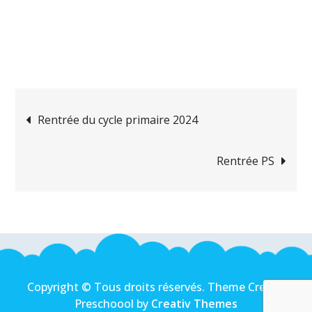
Navigation
Rentrée du cycle primaire 2024
de
Rentrée PS
l’article
Copyright © Tous droits réservés. Theme Creativ
Preschoool by
Creativ Themes