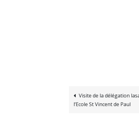
Navigation
Visite de la délégation la
l’Ecole St Vincent de Paul
de
l’article