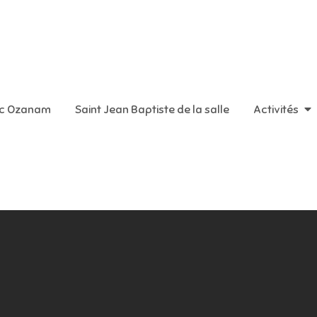
aint Vincent de Paul
ic Ozanam
Saint Jean Baptiste de la salle
Activités