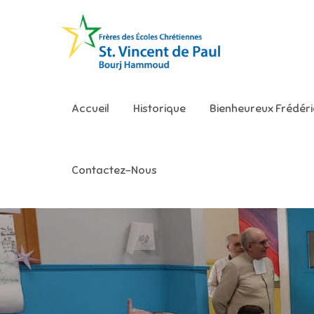
Skip
to
content
Ecole S
Accueil
Historique
Bienheureux Frédér
Contactez-Nous