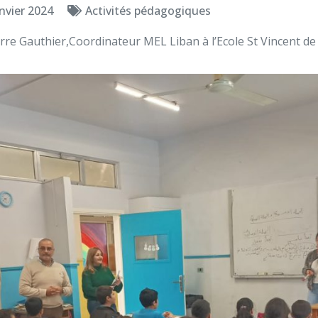
nvier 2024
Activités pédagogiques
rre Gauthier,Coordinateur MEL Liban à l’Ecole St Vincent de 