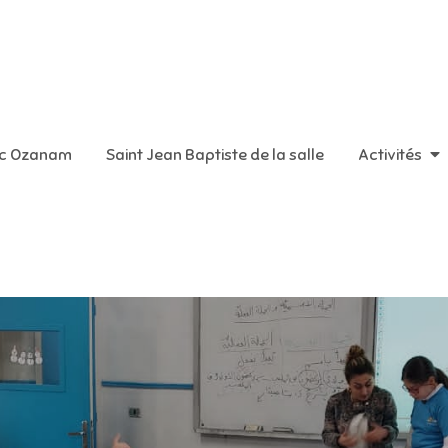
aint Vincent de Paul
ic Ozanam
Saint Jean Baptiste de la salle
Activités