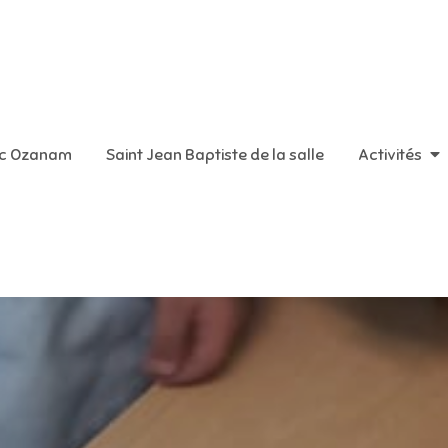
aint Vincent de Paul
ic Ozanam
Saint Jean Baptiste de la salle
Activités