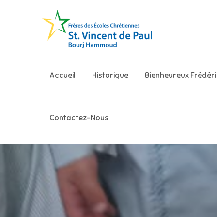
Skip
to
content
Ecole S
Accueil
Historique
Bienheureux Frédér
Contactez-Nous