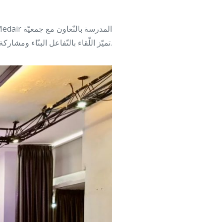
« التّربية الإيجابيّة » عنوان لقاء الأهل الّذي نظّمته Medair المدرسة بالتّعاون مع جمعيّة
تميّز اللّقاء بالتّفاعل البنّاء ومشاركة الحضور بالخبرات اليوميّة.