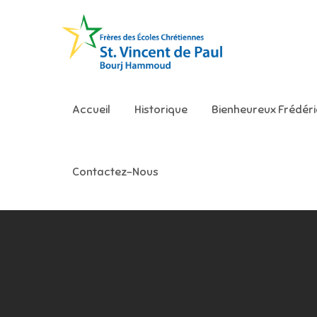
Skip
to
content
Ecole S
Accueil
Historique
Bienheureux Frédér
Contactez-Nous