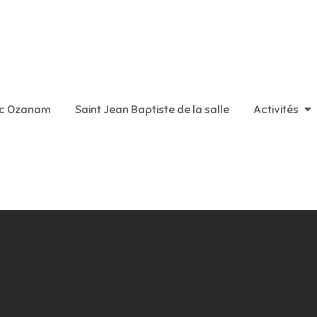
aint Vincent de Paul
ic Ozanam
Saint Jean Baptiste de la salle
Activités