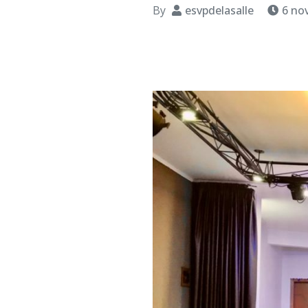
By
esvpdelasalle
6 no