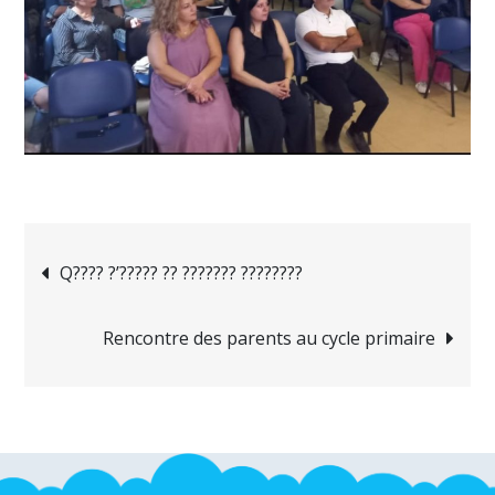
Navigation
Q???? ?’????? ?? ??????? ????????
de
Rencontre des parents au cycle primaire
l’article