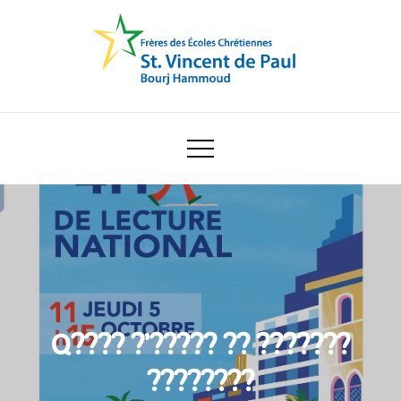
Skip
to
content
Ecole Saint Vincent de Paul
Q???? ?’????? ?? ???????
????????