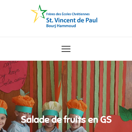
Skip
to
content
Ecole Saint Vincent de Paul
Salade de fruits en GS