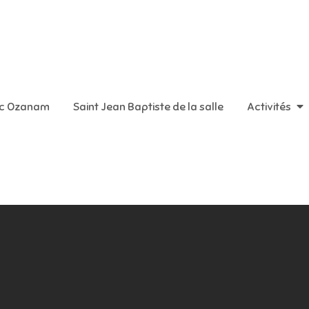
aint Vincent de Paul
ic Ozanam
Saint Jean Baptiste de la salle
Activités