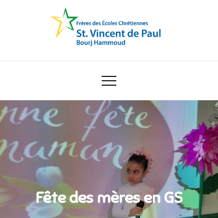
Skip
to
content
Ecole Saint Vincent de Paul
Fête des mères en GS