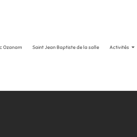
aint Vincent de Paul
ic Ozanam
Saint Jean Baptiste de la salle
Activités