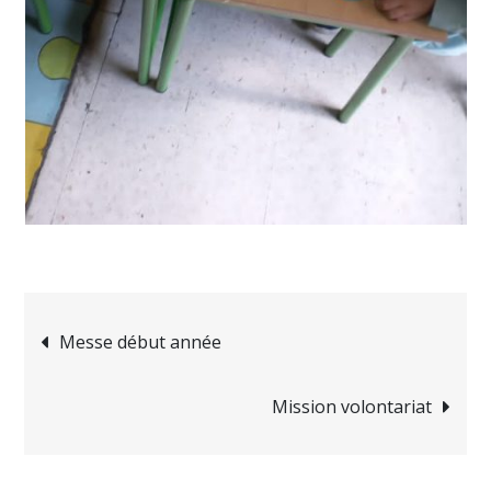
Navigation
Messe début année
de
Mission volontariat
l’article