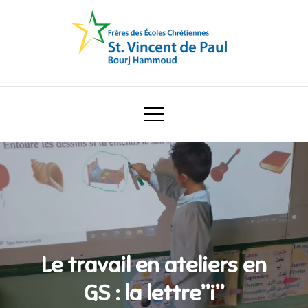
Skip
to
content
Ecole Saint Vincent de Paul
Le travail en ateliers en
GS : la lettre”i”