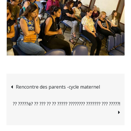
Navigation
Rencontre des parents -cycle maternel
de
?? ?????é? ?? ??? ?? ?? ????? ???????? ??????? ??? ?????!
l’article