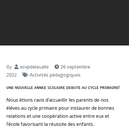
By
esvpdelasalle
26 septembre
2022
Activités pédagogiques
ᴜɴᴇ ɴᴏᴜᴠᴇʟʟᴇ ᴀɴɴᴇᴇ ꜱᴄᴏʟᴀɪʀᴇ ᴅᴇʙᴜᴛᴇ ᴀᴜ ᴄʏᴄʟᴇ ᴘʀɪᴍᴀɪʀᴇ!
Nous étions ravis d’accueillir les parents de nos
élèves au cycle primaire pour instaurer de bonnes
relations et une coopération active entre eux et
l’école favorisant la réussite des enfants..