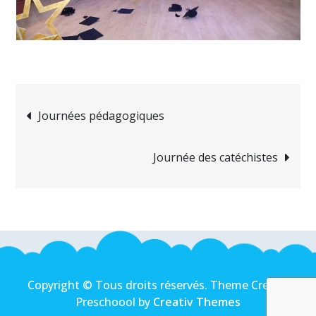
Navigation
Journées pédagogiques
de
Journée des catéchistes
l’article
Copyright © Tous droits réservés. Theme Creativ
Preschoool by
Creativ Themes