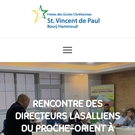
Skip
to
content
Ecole Saint Vincent de Paul
RENCONTRE DES
DIRECTEURS LASALLIENS
DU PROCHE-ORIENT À