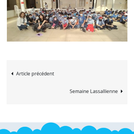
Navigation
Article précédent
de
Semaine Lassallienne
l’article