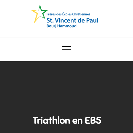
Skip
to
content
Ecole Saint Vincent de Paul
Triathlon en EB5