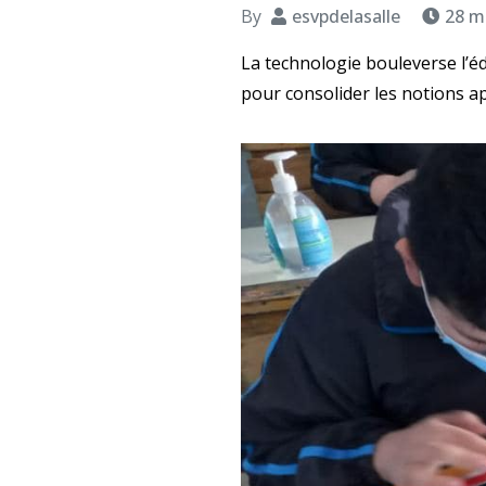
By
esvpdelasalle
28 m
La technologie bouleverse l’éd
pour
consolider les notions ap