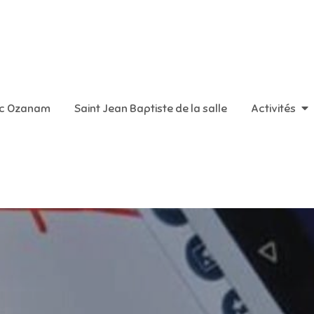
aint Vincent de Paul
ic Ozanam
Saint Jean Baptiste de la salle
Activités