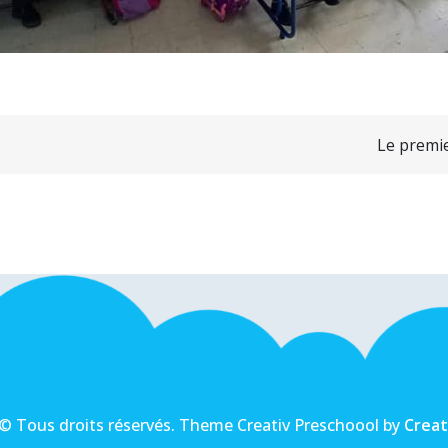
Le premie
© Tous droits réservés. Theme Creativ Preschoool by
Crea