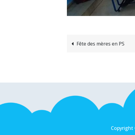
Navigation
Fête des mères en PS
de
l’article
Copyright 