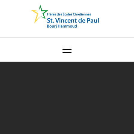
Skip
to
content
Ecole Saint Vincent de Paul