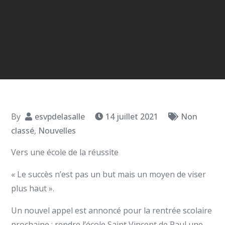
By
esvpdelasalle
14 juillet 2021
Non
classé
,
Nouvelles
Vers une école de la réussite
« Le succès n’est pas un but mais un moyen de viser
plus haut ».
Un nouvel appel est annoncé pour la rentrée scolaire
prochaine : rendre l’école Saint Vincent de Paul une