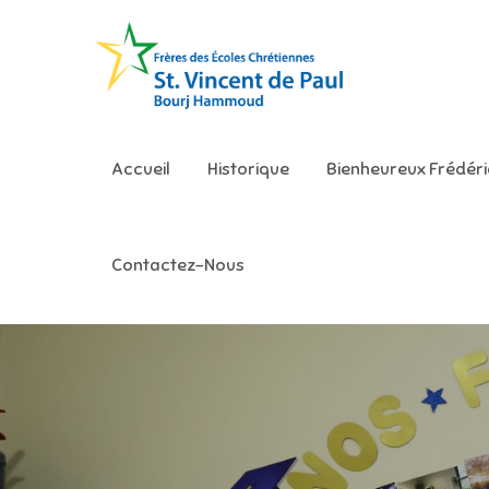
Skip
to
content
Ecole S
Accueil
Historique
Bienheureux Frédér
Contactez-Nous