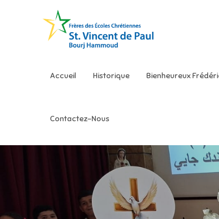
Skip
to
content
Ecole S
Accueil
Historique
Bienheureux Frédér
Contactez-Nous