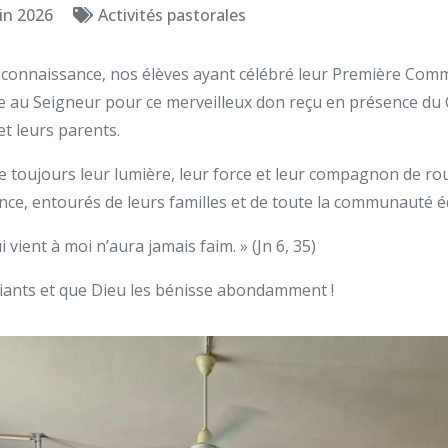
in 2026
Activités pastorales
reconnaissance, nos élèves ayant célébré leur Première Com
ce au Seigneur pour ce merveilleux don reçu en présence du
et leurs parents.
 toujours leur lumière, leur force et leur compagnon de rout
rance, entourés de leurs familles et de toute la communauté é
ui vient à moi n’aura jamais faim. » (Jn 6, 35)
iants et que Dieu les bénisse abondamment !