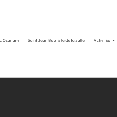
aint Vincent de Paul
ic Ozanam
Saint Jean Baptiste de la salle
Activités