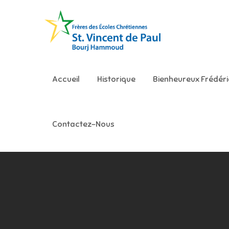
Skip
to
content
Ecole S
Accueil
Historique
Bienheureux Frédér
Contactez-Nous