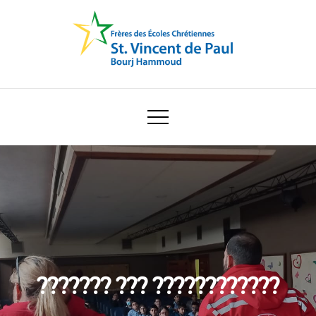
Skip
to
content
Ecole Saint Vincent de Paul
??????? ??? ????????????