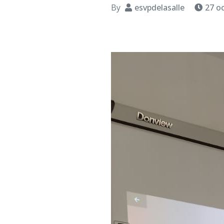
By
esvpdelasalle
27 o