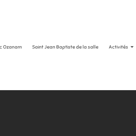
aint Vincent de Paul
ic Ozanam
Saint Jean Baptiste de la salle
Activités