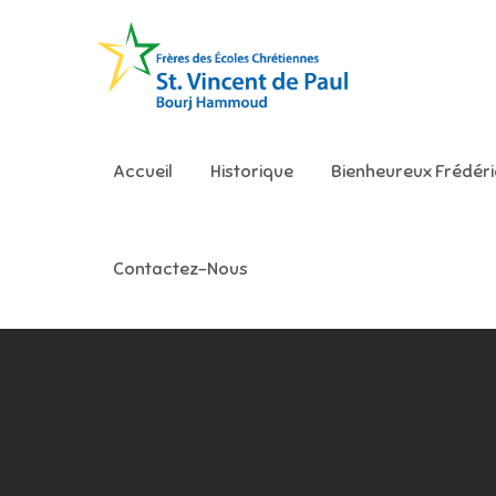
Skip
to
content
Ecole S
Accueil
Historique
Bienheureux Frédér
Contactez-Nous