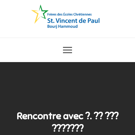
Skip
to
content
Ecole Saint Vincent de Paul
Rencontre avec ?. ?? ???
???????