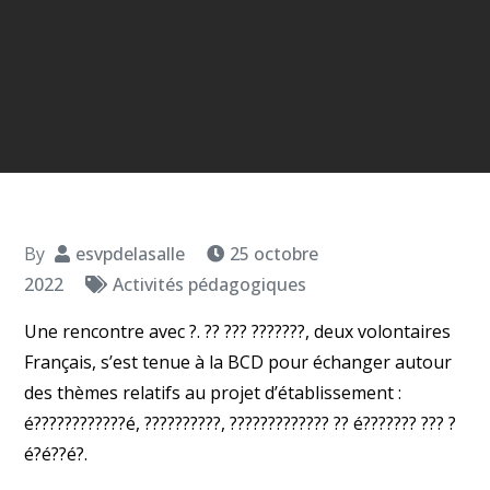
By
esvpdelasalle
25 octobre
2022
Activités pédagogiques
Une rencontre avec ?. ?? ??? ???????, deux volontaires
Français, s’est tenue à la BCD pour échanger autour
des thèmes relatifs au projet d’établissement :
é????????????é, ??????????, ????????????? ?? é??????? ??? ?
é?é??é?.