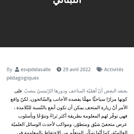
By
esvpdelasalle
29 avril 2022
Activités
pédagogiques
يعتقد البعض أنّ أهمّيّة المتاحف ودورها الرّئيسيّ ينصبّ
على
كونها مزارًا سياحيًّا مهمًّا يقصده الأجانب والسّائحون، لكنّ واقع
الأمر أنّ زيارة المتحف يمكن أن تكون أنفع بالنّسبة للتّلامذة ،
فهي توفّر لهم المعلومة بطريقة أكثر ثراءً وتنوّعًا وبأسلوب
عرض متحفيّ شيّق ومتطوّر، ومواكب لأحدث الوسائل العلميّة
العالميّة، كما أنّها تمكّن المتعلّم من الاحتفاظ بالمعلومة في