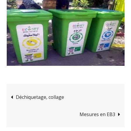
Navigation
Déchiquetage, collage
de
Mesures en EB3
l’article